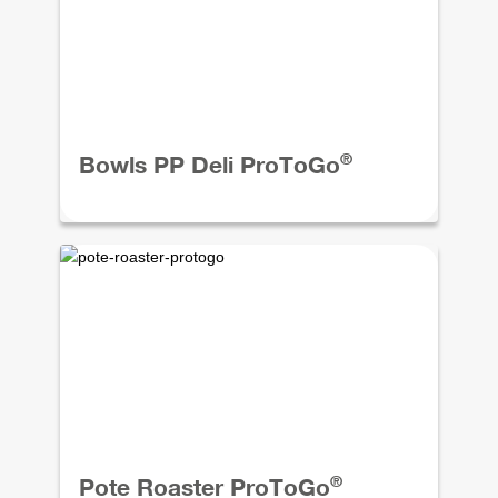
®
Bowls PP Deli ProToGo
®
Pote Roaster ProToGo