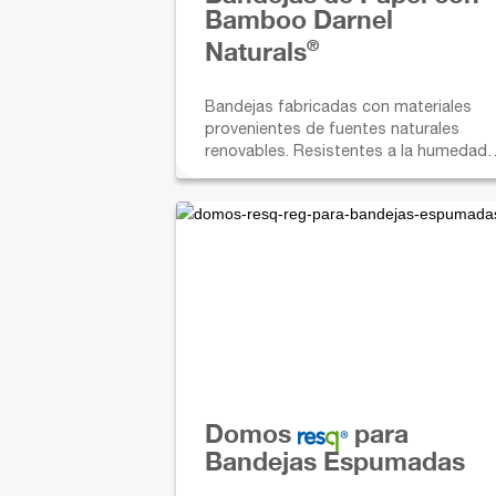
Bamboo Darnel
®
Naturals
Bandejas fabricadas con materiales
provenientes de fuentes naturales
renovables. Resistentes a la humedad 
a la grasa, perfectas para servir, exhibir
llevar. Utilízalas con nuestras películas
para envolver.
Domos
para
Bandejas Espumadas