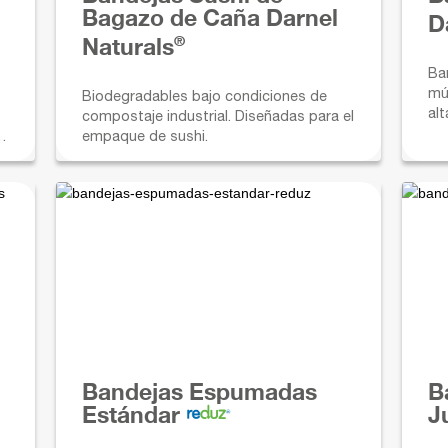
Bagazo de Caña Darnel
D
®
Naturals
Ba
mú
Biodegradables bajo condiciones de
alt
compostaje industrial. Diseñadas para el
hum
y
empaque de sushi.
lí
 y
us
Bandejas Espumadas
B
Estándar
J