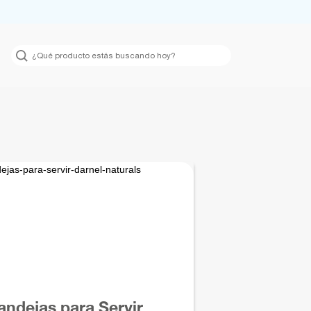
Argentina
México
Bolivia
Panamá
Brasil
Paraguay
Chile
Perú
Colombia
Uruguay
Ecuador
USA
Global
Venezuela
andejas para Servir