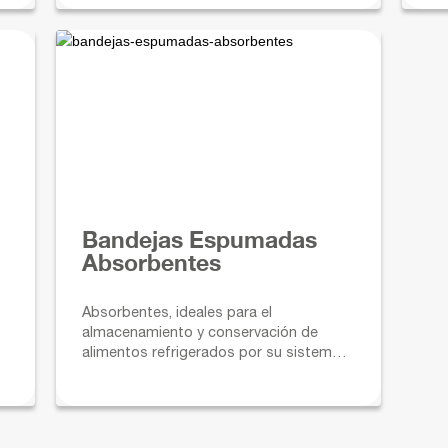
eq
bi
ma
Bandejas Espumadas
Absorbentes
Absorbentes, ideales para el
almacenamiento y conservación de
alimentos refrigerados por su sistema
exclusivo. Perfectas para la industria
cárnica y avícola.