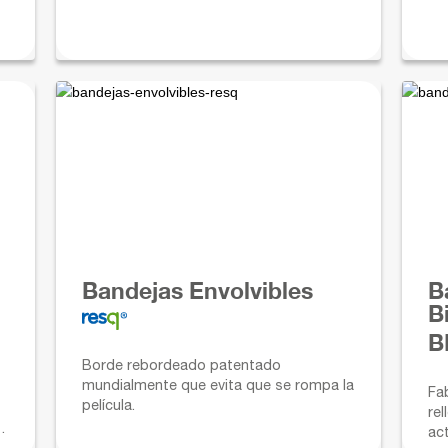
pr
Bandejas Envolvibles
B
B
B
Borde rebordeado patentado
mundialmente que evita que se rompa la
Fa
película.
re
ac