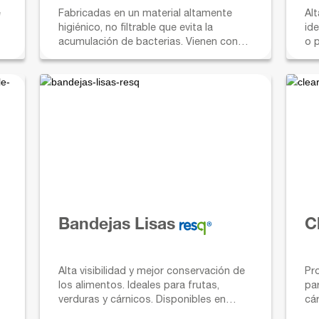
e
Fabricadas en un material altamente
Al
higiénico, no filtrable que evita la
id
acumulación de bacterias. Vienen con
o 
bordes redondeados y en una amplia
gama de tamaños, colores y
profundidades.
Bandejas Lisas
C
Alta visibilidad y mejor conservación de
Pr
los alimentos. Ideales para frutas,
pa
verduras y cárnicos. Disponibles en
cá
diferentes tamaños.
pre