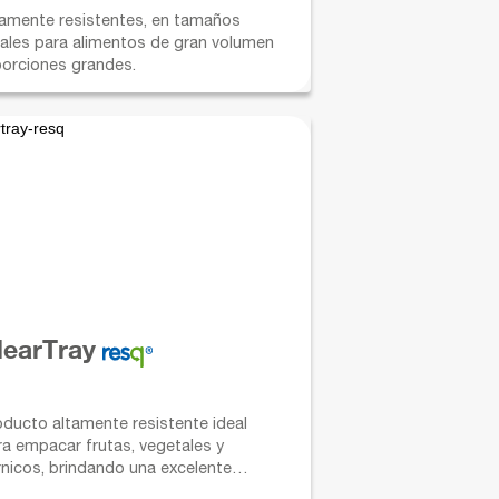
tamente resistentes, en tamaños
eales para alimentos de gran volumen
porciones grandes.
learTray
oducto altamente resistente ideal
ra empacar frutas, vegetales y
rnicos, brindando una excelente
sentación y mejor visibilidad del