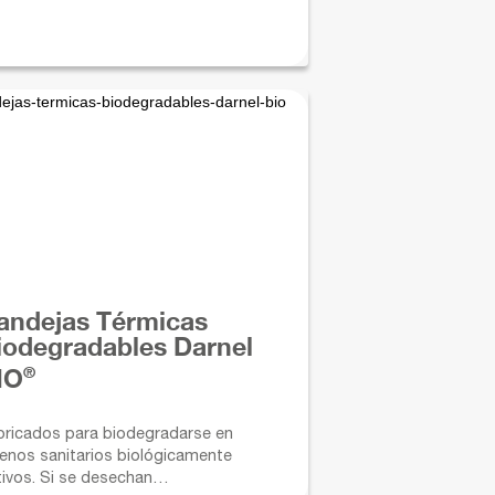
oducto empacado.
andejas Térmicas
iodegradables Darnel
®
IO
bricados para biodegradarse en
llenos sanitarios biológicamente
tivos. Si se desechan