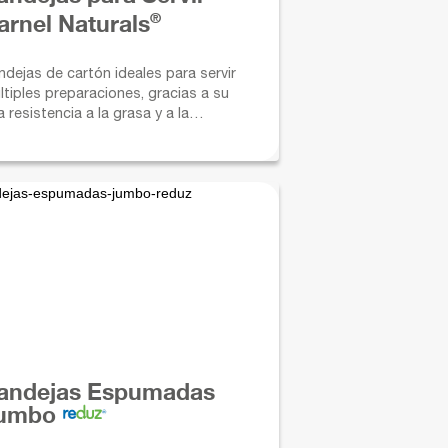
®
arnel Naturals
ndejas de cartón ideales para servir
ltiples preparaciones, gracias a su
a resistencia a la grasa y a la
edad. Su diseño evita la filtración de
quidos y ofrece mayor seguridad en el
o.
andejas Espumadas
umbo