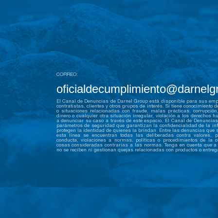
CORREO:
oficialdecumplimiento@darnel
El Canal de Denuncias de Darnel Group está disponible para sus emp
contratistas, clientes y otros grupos de interés. Si tiene conocimiento 
o situaciones relacionadas con fraude, malas prácticas, corrupción
dinero o cualquier otra situación irregular, violación a los derechos 
a denunciar su caso a través de este espacio. El Canal de Denuncias 
parámetros de seguridad que garantizan la confidencialidad de la in
protegen la identidad de quienes la brindan. Entre las denuncias que 
esta línea se encuentran todas las deliberadas contra valores, p
conducta, violaciones a normas, políticas o procedimientos de la o
cosas consideradas contrarias a las normas. Tenga en cuenta que a 
no se reciben ni gestionan quejas relacionadas con productos o entreg