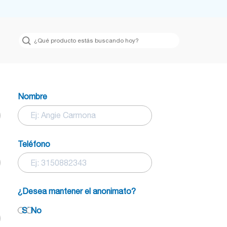
Argentina
México
Bolivia
Panamá
Brasil
Paraguay
Nombre
Chile
Perú
Colombia
Uruguay
Teléfono
Ecuador
USA
Global
Venezuela
¿Desea mantener el anonimato?
Si
No