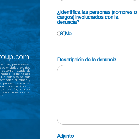
¿Identifica las personas (nombres o
cargos) involucrados con la
denuncia?
Si
No
group.com
Descripción de la denuncia
leados, proveedores,
de potenciales eventos
, soborno, lavado de
humanos, lo invitamos
fue establecido bajo
formación brindada y
se pueden realizar en
rincipios de ética y
rganización, y otras
través de este canal
as
Adjunto