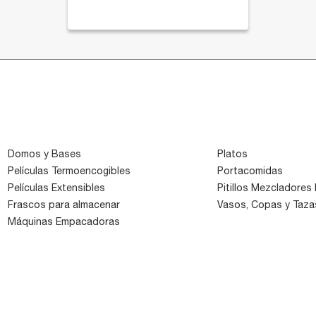
productos. Disponibles
con tapa plana o domo
con o sin perforación para
pitillo o cuchara.
Domos y Bases
Platos
Películas Termoencogibles
Portacomidas
Películas Extensibles
Pitillos Mezcladores P
Frascos para almacenar
Vasos, Copas y Taza
Máquinas Empacadoras