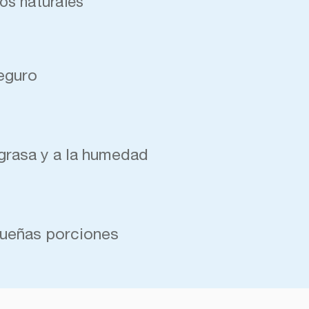
os naturales
eguro
 grasa y a la humedad
queñas porciones