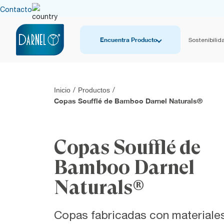
Contacto
Encuentra Producto
Sostenibilid
Inicio
/
Productos
/
Copas Soufflé de Bamboo Darnel Naturals®
Copas Soufflé de
Bamboo Darnel
Naturals®
Copas fabricadas con materiale