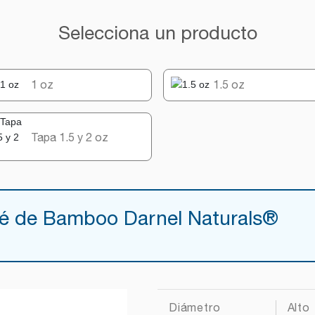
Selecciona un producto
1 oz
1.5 oz
Tapa 1.5 y 2 oz
lé de Bamboo Darnel Naturals®
Diámetro
Alto