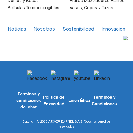
Domos y Bases
Pitillos Mezcladores Palillos
Películas Termoencogibles
Vasos, Copas y Tazas
Noticias
Nosotros
Sostenibilidad
Innovación
Terminos y
Política de
Términos y
condiciones
Línea Ética
Privacidad
Condiciones
del chat
Copyright © 2023 AJOVER DARNEL S.A.S. Todos los derechos
reservados