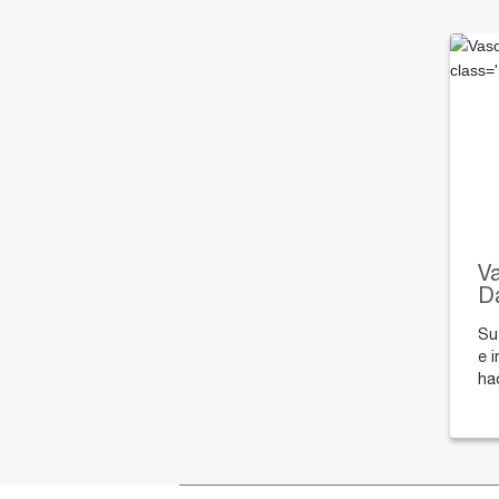
V
Da
Su
e i
ha
hu
ca
fa
na
ca