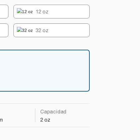
12 oz
32 oz
Capacidad
cm
2 oz