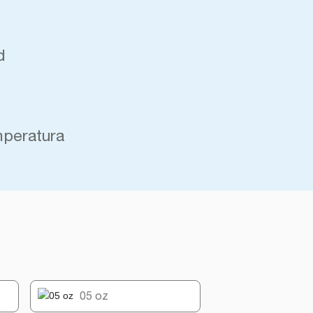
d
mperatura
05 oz