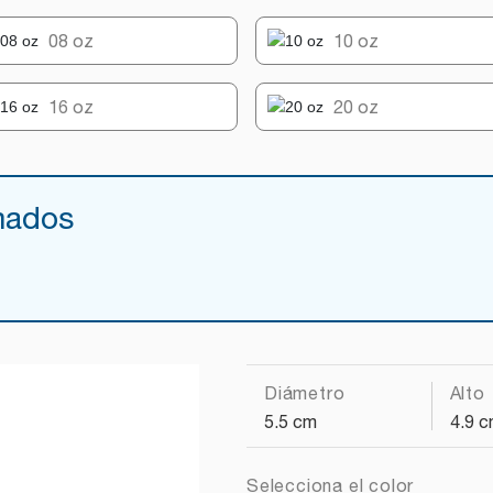
08 oz
10 oz
16 oz
20 oz
mados
Diámetro
Alto
5.5 cm
4.9 
Selecciona el color