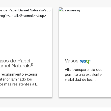
asos de Papel
Vasos
®
rnel Naturals
Alta transparencia que
 recubrimiento exterior
permite una excelente
nterior laminado los
visibilidad de los
ce más resistentes a la
productos. Disponibles
medad. Son de mejor
con tapa plana o domo
lidad que otros vasos
con o sin perforación para
bricados con materiales
pitillo o cuchara.
turales. Ideales para
feterías.