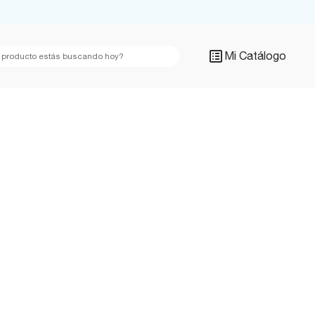
Mi Catálogo
Argentina
México
Bolivia
Panamá
Brasil
Paraguay
Chile
Perú
Colombia
Uruguay
Ecuador
USA
Global
Venezuela