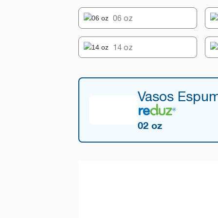
06 oz
14 oz
Vasos Espu
02 oz