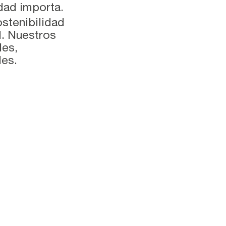
dad importa.
stenibilidad
l. Nuestros
les,
es.