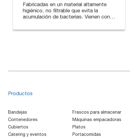
Fabricadas en un material altamente
higiénico, no filtrable que evita la
acumulación de bacterias. Vienen con
bordes redondeados y en una amplia
gama de tamaños, colores y
profundidades.
Productos
Bandejas
Frascos para almacenar
Contenedores
Máquinas empacadoras
Cubiertos
Platos
Catering y eventos
Portacomidas