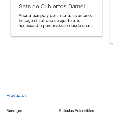
Sets de Cubiertos Darnel
Ahorra tiempo y optimiza tu inventario.
Escoge el set que se ajuste a tu
necesidad o personalízalo desde una
cuchara hasta el set completo con
servilleta, palillo, salsas, sal y/o
pimienta. Ideales para domicilios.
Productos
Bandejas
Películas Extensibles