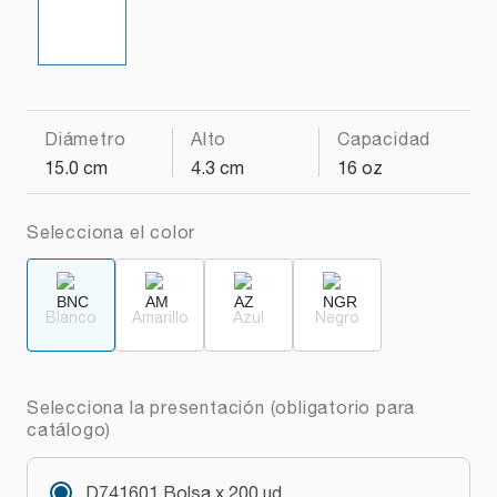
Diámetro
Alto
Capacidad
15.0 cm
4.3 cm
16 oz
Selecciona el color
Blanco
Amarillo
Azul
Negro
Selecciona la presentación (obligatorio para
catálogo)
D741601 Bolsa x 200 ud