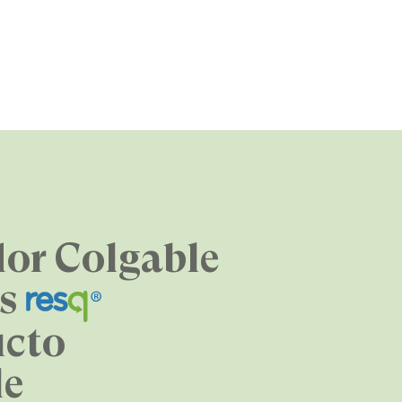
or Colgable
os
ucto
le