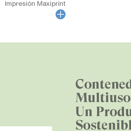
Impresión Maxiprint
Contened
Multius
Un Prod
Sostenib