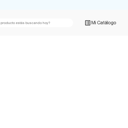
Mi Catálogo
Argentina
México
Bolivia
Panamá
Brasil
Paraguay
Chile
Perú
Colombia
Uruguay
Ecuador
USA
Global
Venezuela