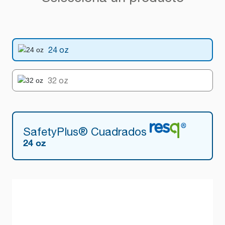
24 oz
32 oz
SafetyPlus® Cuadrados
24 oz