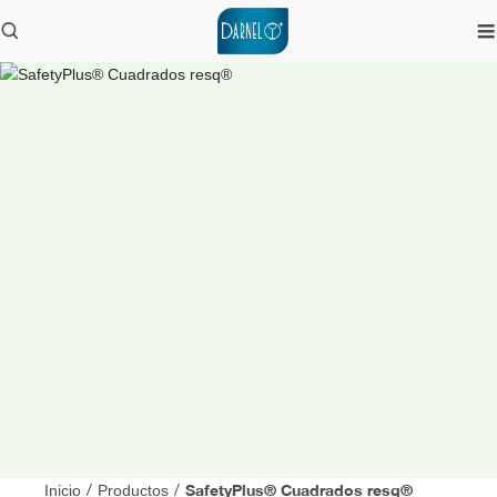
SafetyPlus® Cuadrados resq®
Inicio
/
Productos
/