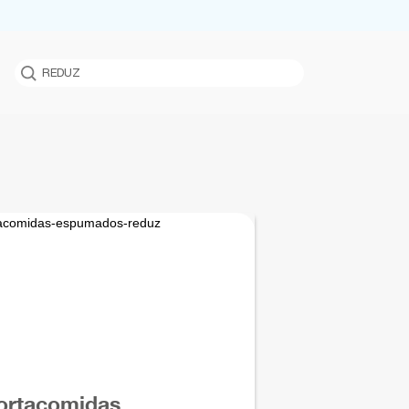
Argentina
México
Bolivia
Panamá
Brasil
Paraguay
Chile
Perú
Colombia
Uruguay
Ecuador
USA
Global
Venezuela
ortacomidas