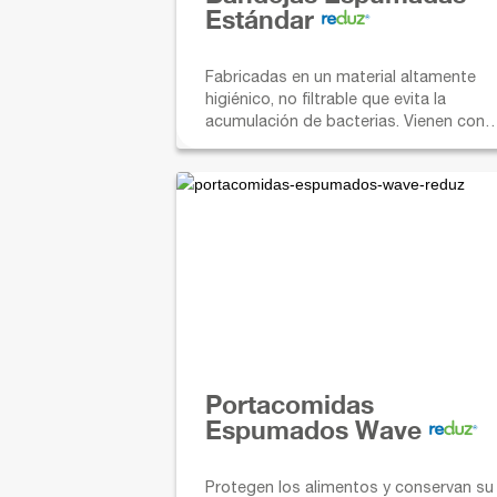
Estándar
Fabricadas en un material altamente
higiénico, no filtrable que evita la
acumulación de bacterias. Vienen con
bordes redondeados y en una amplia
gama de tamaños, colores y
profundidades.
Portacomidas
Espumados Wave
Protegen los alimentos y conservan su