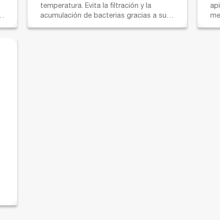
temperatura. Evita la filtración y la
ap
acumulación de bacterias gracias a su
me
material.
al
di