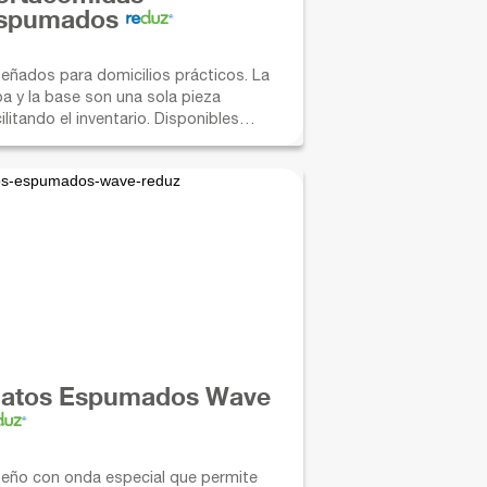
spumados
señados para domicilios prácticos. La
pa y la base son una sola pieza
ilitando el inventario. Disponibles
mbién con divisiones para una mejor
esentación.
latos Espumados Wave
seño con onda especial que permite