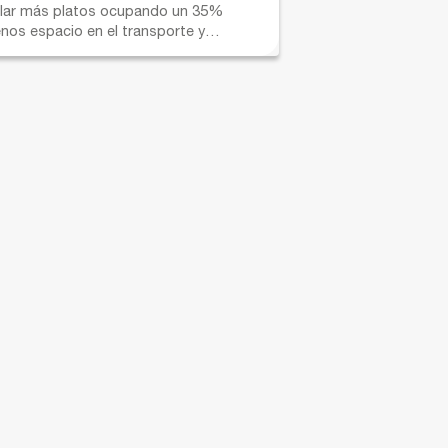
ilar más platos ocupando un 35%
nos espacio en el transporte y
macenamiento. Óptima resistencia,
sponibles también con divisiones.