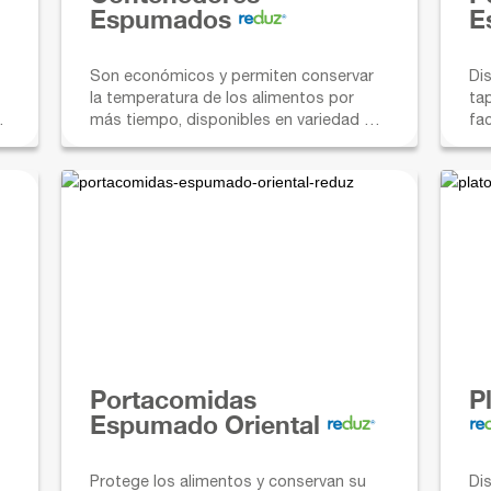
Espumados
E
Son económicos y permiten conservar
Di
la temperatura de los alimentos por
ta
más tiempo, disponibles en variedad de
fac
tamaños y opciones de tapas.
ta
pr
Portacomidas
P
Espumado Oriental
Protege los alimentos y conservan su
Di